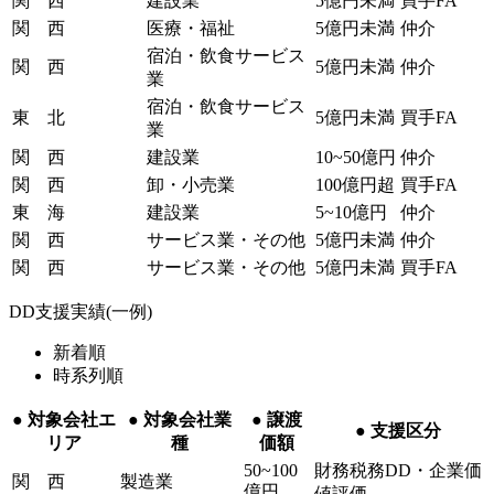
関 西
建設業
5億円未満
買手FA
関 西
医療・福祉
5億円未満
仲介
宿泊・飲食サービス
関 西
5億円未満
仲介
業
宿泊・飲食サービス
東 北
5億円未満
買手FA
業
関 西
建設業
10~50億円
仲介
関 西
卸・小売業
100億円超
買手FA
東 海
建設業
5~10億円
仲介
関 西
サービス業・その他
5億円未満
仲介
関 西
サービス業・その他
5億円未満
買手FA
DD支援実績(一例)
新着順
時系列順
●
対象会社エ
●
対象会社業
●
譲渡
●
支援区分
リア
種
価額
50~100
財務税務DD・企業価
関 西
製造業
億円
値評価