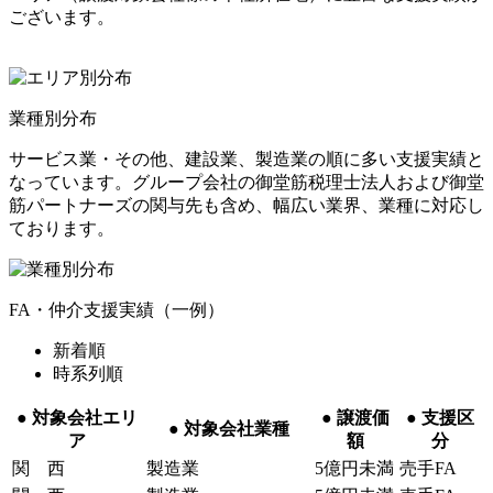
ございます。
業種別分布
サービス業・その他、建設業、製造業の順に多い支援実績と
なっています。グループ会社の御堂筋税理士法人および御堂
筋パートナーズの関与先も含め、幅広い業界、業種に対応し
ております。
FA・仲介支援実績（一例）
新着順
時系列順
●
対象会社エリ
●
譲渡価
●
支援区
●
対象会社業種
ア
額
分
関 西
製造業
5億円未満
売手FA