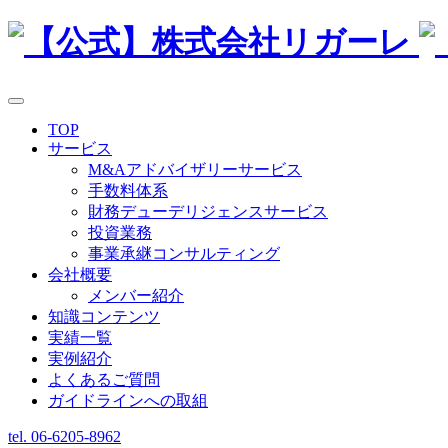
TOP
サービス
M&Aアドバイザリーサービス
手数料体系
財務デューデリジェンスサービス
投資業務
事業承継コンサルティング
会社概要
メンバー紹介
知識コンテンツ
実績一覧
実例紹介
よくあるご質問
ガイドラインへの取組
tel. 06-6205-8962